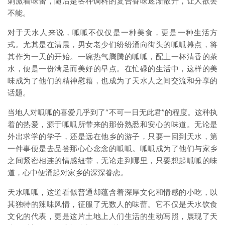
刺激着味蕾，随后是各种调料的复合香味逐渐散开，让人欲罢
不能。
对于天水人来说，呱呱不仅仅是一种美食，更是一种生活方
式。尤其是在清晨，男女老少们纷纷涌向街头的呱呱摊点，将
其作为一天的开始。一碗热气腾腾的呱呱，配上一杯清香的茶
水，便是一份满足而美好的早点。在忙碌的生活中，这样的美
味成为了他们的精神慰藉，也成为了天水人之间交流和分享的
话题。
当地人对呱呱的喜爱几乎到了“不可一日无此君”的程度。这种执
着的热爱，源于呱呱所带来的那份熟悉和安心的味道。无论是
外出求学的学子，还是远在他乡的游子，只要一回到天水，第
一件事便是去品尝那心心念念的呱呱。呱呱成为了他们与家乡
之间紧密相连的情感纽带，无论走到哪里，只要想起呱呱的味
道，心中便涌起对家乡的深深眷恋。
天水呱呱，这道看似普通却蕴含着深厚文化和情感的小吃，以
其独特的辣味风情，征服了无数人的味蕾。它不仅是天水饮食
文化的代表，更是这片土地上人们生活的生动写照，展现了天