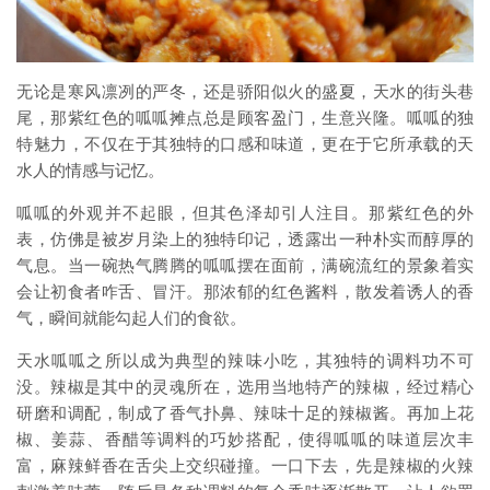
无论是寒风凛冽的严冬，还是骄阳似火的盛夏，天水的街头巷
尾，那紫红色的呱呱摊点总是顾客盈门，生意兴隆。呱呱的独
特魅力，不仅在于其独特的口感和味道，更在于它所承载的天
水人的情感与记忆。
呱呱的外观并不起眼，但其色泽却引人注目。那紫红色的外
表，仿佛是被岁月染上的独特印记，透露出一种朴实而醇厚的
气息。当一碗热气腾腾的呱呱摆在面前，满碗流红的景象着实
会让初食者咋舌、冒汗。那浓郁的红色酱料，散发着诱人的香
气，瞬间就能勾起人们的食欲。
天水呱呱之所以成为典型的辣味小吃，其独特的调料功不可
没。辣椒是其中的灵魂所在，选用当地特产的辣椒，经过精心
研磨和调配，制成了香气扑鼻、辣味十足的辣椒酱。再加上花
椒、姜蒜、香醋等调料的巧妙搭配，使得呱呱的味道层次丰
富，麻辣鲜香在舌尖上交织碰撞。一口下去，先是辣椒的火辣